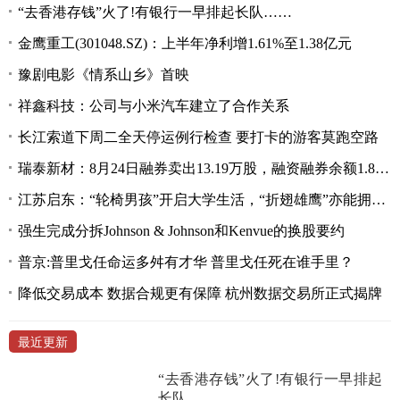
“去香港存钱”火了!有银行一早排起长队……
金鹰重工(301048.SZ)：上半年净利增1.61%至1.38亿元
豫剧电影《情系山乡》首映
祥鑫科技：公司与小米汽车建立了合作关系
长江索道下周二全天停运例行检查 要打卡的游客莫跑空路
瑞泰新材：8月24日融券卖出13.19万股，融资融券余额1.85亿元
江苏启东：“轮椅男孩”开启大学生活，“折翅雄鹰”亦能拥抱蓝天
强生完成分拆Johnson & Johnson和Kenvue的换股要约
普京:普里戈任命运多舛有才华 普里戈任死在谁手里？
降低交易成本 数据合规更有保障 杭州数据交易所正式揭牌
最近更新
“去香港存钱”火了!有银行一早排起
长队……