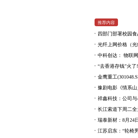
推荐内容
四部门部署校园食
光纤上网价格（光
中科创达： 物联
“去香港存钱”火
金鹰重工(301048
豫剧电影《情系山
祥鑫科技：公司与
长江索道下周二全
瑞泰新材：8月24日
江苏启东：“轮椅