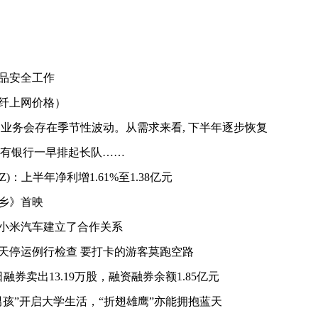
品安全工作
纤上网价格）
网业务会存在季节性波动。从需求来看, 下半年逐步恢复
了!有银行一早排起长队……
.SZ)：上半年净利增1.61%至1.38亿元
乡》首映
小米汽车建立了合作关系
天停运例行检查 要打卡的游客莫跑空路
融券卖出13.19万股，融资融券余额1.85亿元
男孩”开启大学生活，“折翅雄鹰”亦能拥抱蓝天