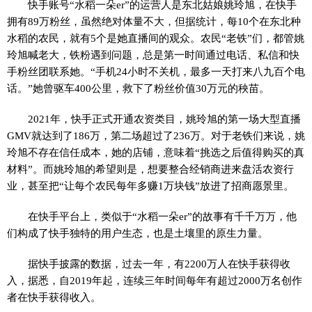
快手账号“水稻一朵er”的运营人是东北姑娘姚玲旭，在快手
拥有89万粉丝，虽然绝对体量不大，但据统计，每10个在东北种
水稻的农民，就有5个是她直播间的观众。农民“老铁”们，都管姚
玲旭喊老大，铁粉遇到问题，总是第一时间通过电话、私信和快
手粉丝团联系她。“手机24小时不关机，最多一天打来八九百个电
话。”她曾驱车400公里，救下了粉丝价值30万元的秧苗。
2021年，快手正式开通农资类目，姚玲旭的第一场大型直播
GMV就达到了186万，第二场超过了236万。对于老铁们来说，姚
玲旭不存在信任成本，她的店铺，意味着“挑选之后值得购买的真
材料”。而姚玲旭的希望则是，想要整合经销商进来盘活农资行
业，甚至把“让每个农民每年多赚1万块钱”放进了招商愿景里。
在快手平台上，类似于“水稻一朵er”的故事有千千万万，他
们构成了快手独特的用户生态，也是土壤里的原生力量。
据快手披露的数据，过去一年，有2200万人在快手获得收
入，据悉，自2019年起，连续三年时间每年有超过2000万名创作
者在快手获得收入。