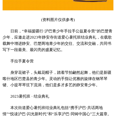
(资料图片仅供参考)
日前，“幸福援疆行·沪巴青少年手拉手公益夏令营”的巴楚青
少年，应邀走进2023年静安寺街道爱心暑托班结业典礼，在载歌
载舞中增进静安、巴楚两地青少年的交往、交流和交融，共同书
写下一段最美、最闪亮的盛夏记忆。
手拉手夏令营
身穿花裙子，头戴花帽子，踏着节拍翩然起舞，他们是新疆
喀什地区巴楚县的青少年。灵动的手指让优雅的旋律在钢琴琴
键、小提琴琴弦下流淌，他们是多才多艺的静安青少年。
2023暑托班 · 结业典礼
本次街道爱心暑托班结业典礼包括“携手沪巴·共话两地
情”“悦读沪巴·闪光新时代”和“乐享沪巴·同铸中国心”三大篇章。