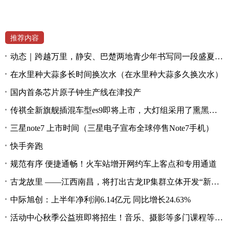
推荐内容
动态｜跨越万里，静安、巴楚两地青少年书写同一段盛夏美好记忆
在水里种大蒜多长时间换次水（在水里种大蒜多久换次水）
国内首条芯片原子钟生产线在津投产
传祺全新旗舰插混车型es9即将上市，大灯组采用了熏黑处理
三星note7 上市时间（三星电子宣布全球停售Note7手机）
快手奔跑
规范有序 便捷通畅！火车站增开网约车上客点和专用通道
古龙故里 ——江西南昌，将打出古龙IP集群立体开发“新招式”
中际旭创：上半年净利润6.14亿元 同比增长24.63%
活动中心秋季公益班即将招生！音乐、摄影等多门课程等你参加