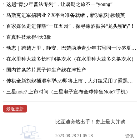
这趟“青少年普法专列”，让暑期之旅不一“young”
马斯克进军招聘业？X平台准备就绪，新功能对标领英
百家媒体走进仰韶“一庄五园”，探寻豫酒振兴“龙头密码”！
直真科技录得4天3板
动态｜跨越万里，静安、巴楚两地青少年书写同一段盛夏美好记忆
在水里种大蒜多长时间换次水（在水里种大蒜多久换次水）
国内首条芯片原子钟生产线在津投产
传祺全新旗舰插混车型es9即将上市，大灯组采用了熏黑处理
三星note7 上市时间（三星电子宣布全球停售Note7手机）
最近更新
比亚迪突然出手！史上最大并购
2023-08-28 21:05:28
资讯