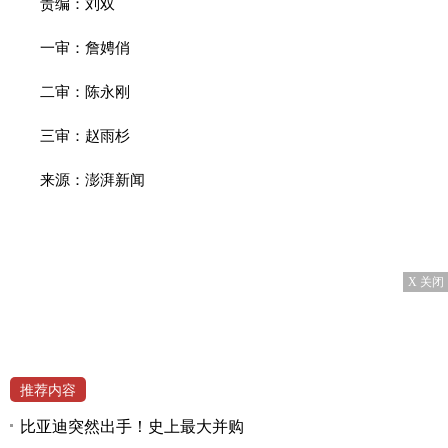
责编：刘双
一审：詹娉俏
二审：陈永刚
三审：赵雨杉
来源：澎湃新闻
X 关闭
推荐内容
比亚迪突然出手！史上最大并购