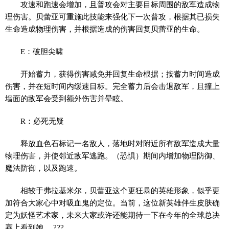
攻速和跑速会增加，且普攻会对主要目标周围的敌军造成物
理伤害。贝蕾亚可重施此技能来强化下一次普攻，根据其已损失
生命造成物理伤害，并根据造成的伤害回复贝蕾亚的生命。
E：破胆尖啸
开始蓄力，获得伤害减免并回复生命根据；按蓄力时间造成
伤害，并在短时间内缓速目标。完全蓄力后会击退敌军，且撞上
墙面的敌军会受到额外伤害并晕眩。
R：必死无疑
释放血色石标记一名敌人，落地时对附近所有敌军造成大量
物理伤害，并使邻近敌军逃跑。（恐惧）期间内增加物理防御、
魔法防御，以及跑速。
相较于弗拉基米尔，贝蕾亚这个更狂暴的英雄形象，似乎更
加符合大家心中对吸血鬼的定位。当前，这位新英雄伴生皮肤确
定为妖怪艺术家，未来大家或许还能期待一下在今年的全球总决
赛上看到她。 ???