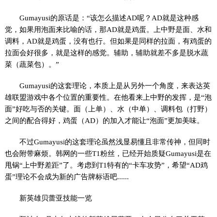
Gumayusi的原话是：“该怎么描述AD呢？AD就是这种感
觉，如果用泡面来比喻的话，那AD就是鸡蛋。上中野是面、水和
调料，AD就是鸡蛋，没有也行。但如果是同样的拉面，有鸡蛋的
拉面会好很多，就是这样的感觉。辅助，辅助就差不多是脱水蔬
菜（蔬菜包）。”
Gumayusi的这套理论，本质上是从另外一个角度，来表达英
雄联盟游戏中各个位置的重要性。在他看来上中野的发挥，是“泡
面”好吃与否的关键。面（上单）、水（中单）、调料包（打野）
之间的配合得好，鸡蛋（AD）的加入才能让“泡面”更加美味。
不过Gumayusi的这套理论虽然浅显易懂且非常传神，但同时
也会附带麻烦。韩网的一些T1粉丝，已经开始质疑Gumayusi是在
甩锅“上中野差距”了。考虑到T1特有的“卡车攻势”，希望“AD鸡
蛋”理论不会成为新的广告牌标语吧......
新英雄贝蕾亚技能一览